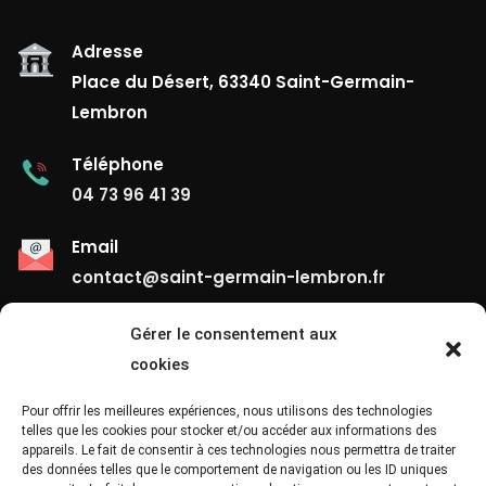
Adresse
Place du Désert, 63340 Saint-Germain-
Lembron
Téléphone
04 73 96 41 39
Email
contact@saint-germain-lembron.fr
Gérer le consentement aux
Liens Utiles
cookies
Contact
Pour offrir les meilleures expériences, nous utilisons des technologies
telles que les cookies pour stocker et/ou accéder aux informations des
appareils. Le fait de consentir à ces technologies nous permettra de traiter
Mentions Légales
des données telles que le comportement de navigation ou les ID uniques