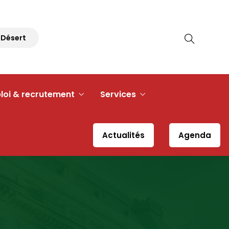
sert
Pique-nique Républicain – 30 août 2026 à 11h30 – P
loi & recrutement
Services
Actualités
Agenda