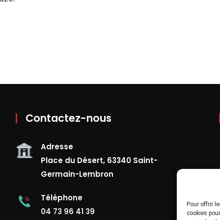
Contactez-nous
Adresse
Place du Désert, 63340 Saint-
Germain-Lembron
Téléphone
Pour offrir 
04 73 96 41 39
cookies pour