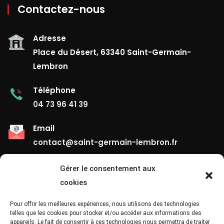
Contactez-nous
Adresse
Place du Désert, 63340 Saint-Germain-
Lembron
Téléphone
04 73 96 41 39
Email
contact@saint-germain-lembron.fr
Gérer le consentement aux
Liens Utiles
cookies
Contact
Pour offrir les meilleures expériences, nous utilisons des technologies
telles que les cookies pour stocker et/ou accéder aux informations des
appareils. Le fait de consentir à ces technologies nous permettra de traiter