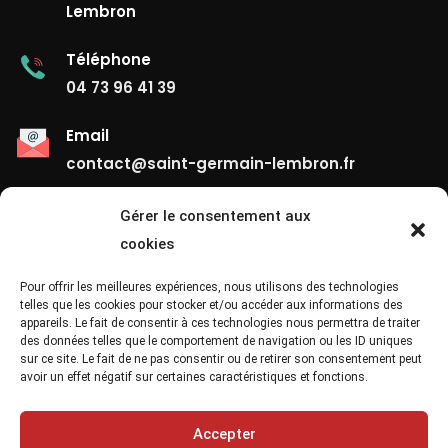
Lembron
Téléphone
04 73 96 41 39
Email
contact@saint-germain-lembron.fr
Gérer le consentement aux
Liens Utiles
cookies
Contact
Pour offrir les meilleures expériences, nous utilisons des technologies
telles que les cookies pour stocker et/ou accéder aux informations des
appareils. Le fait de consentir à ces technologies nous permettra de traiter
Mentions Légales
des données telles que le comportement de navigation ou les ID uniques
sur ce site. Le fait de ne pas consentir ou de retirer son consentement peut
Confidentialité
avoir un effet négatif sur certaines caractéristiques et fonctions.
Site Map
Accepter