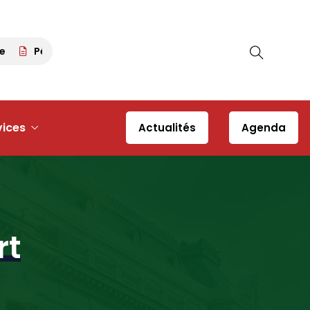
Pétanque tour 63 – 30 août 2026 à 13h30 – Place du Dés
vices
Actualités
Agenda
rt