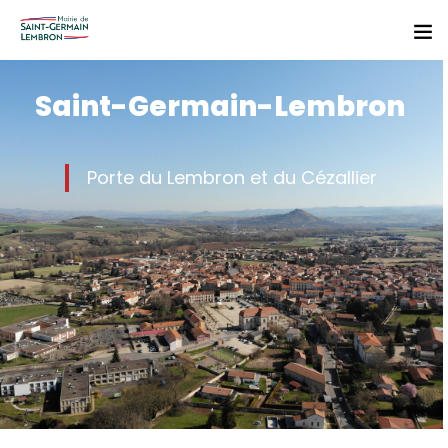
S
a
i
n
t
-
G
e
r
m
a
i
n
-
L
e
m
b
r
o
n
Porte du Lembron et du Cézallier