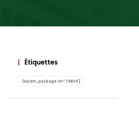
Étiquettes
[wpdm_package id='19834']