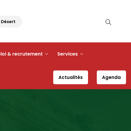
ert
Pique-nique Républicain – 30 août 2026 à 11h30 – Pl
loi & recrutement
Services
Actualités
Agenda