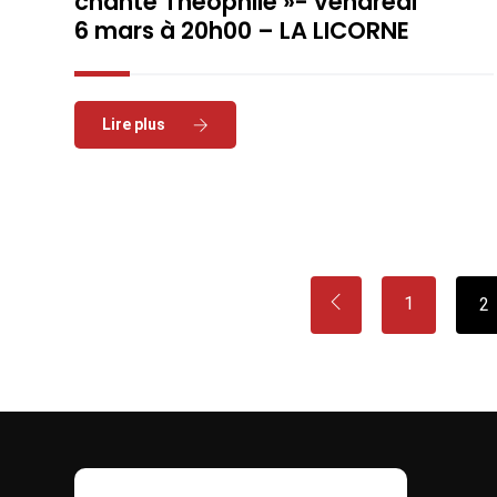
chante Théophile »- vendredi
6 mars à 20h00 – LA LICORNE
Read More
1
2