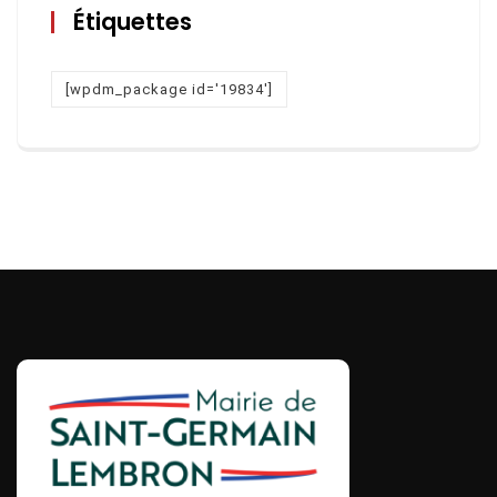
Étiquettes
[wpdm_package id='19834']