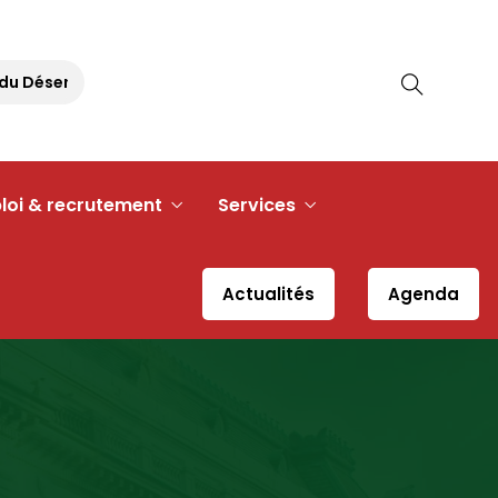
u Désert
Pique-nique Républicain – 30 août 2026 à 11h30
loi & recrutement
Services
Actualités
Agenda