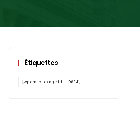
Étiquettes
[wpdm_package id='19834']