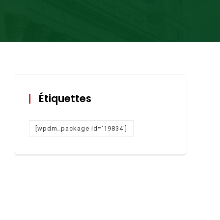
Étiquettes
[wpdm_package id='19834']