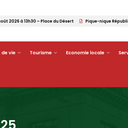
t 2026 à 13h30 – Place du Désert
Pique-nique Républicai
 de vie
Tourisme
Economie locale
Ser
025