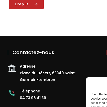
Read More
Contactez-nous
Adresse
Place du Désert, 63340 Saint-
Germain-Lembron
Téléphone
Pour offrir 
04 73 96 41 39
cookies pour
ces technolo