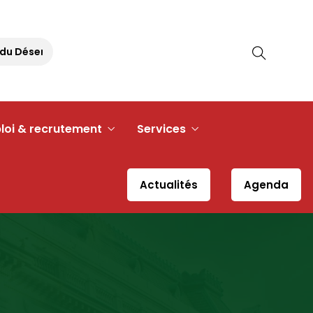
 Désert
Pique-nique Républicain – 30 août 2026 à 11h30 
loi & recrutement
Services
Actualités
Agenda