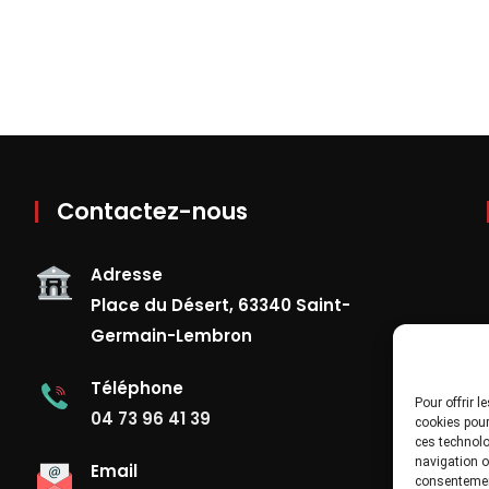
Contactez-nous
Adresse
Place du Désert, 63340 Saint-
Germain-Lembron
Téléphone
Pour offrir 
04 73 96 41 39
cookies pour
ces technolo
navigation ou
Email
consentement