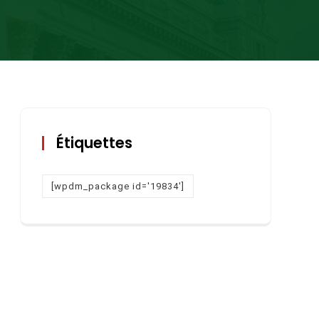
Étiquettes
[wpdm_package id='19834']