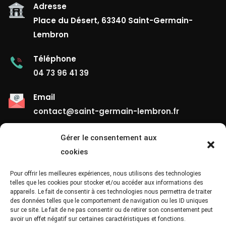
Adresse
Place du Désert, 63340 Saint-Germain-
Lembron
Téléphone
04 73 96 41 39
Email
contact@saint-germain-lembron.fr
Gérer le consentement aux
Liens Utiles
cookies
Contact
Pour offrir les meilleures expériences, nous utilisons des technologies
telles que les cookies pour stocker et/ou accéder aux informations des
appareils. Le fait de consentir à ces technologies nous permettra de traiter
Mentions Légales
des données telles que le comportement de navigation ou les ID uniques
sur ce site. Le fait de ne pas consentir ou de retirer son consentement peut
Confidentialité
avoir un effet négatif sur certaines caractéristiques et fonctions.