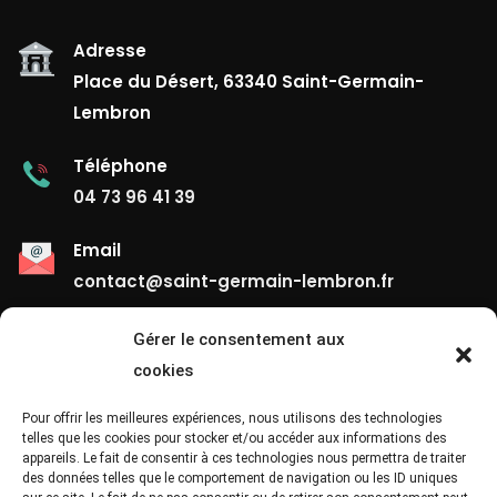
Adresse
Place du Désert, 63340 Saint-Germain-
Lembron
Téléphone
04 73 96 41 39
Email
contact@saint-germain-lembron.fr
Gérer le consentement aux
Liens Utiles
cookies
Contact
Pour offrir les meilleures expériences, nous utilisons des technologies
telles que les cookies pour stocker et/ou accéder aux informations des
appareils. Le fait de consentir à ces technologies nous permettra de traiter
Mentions Légales
des données telles que le comportement de navigation ou les ID uniques