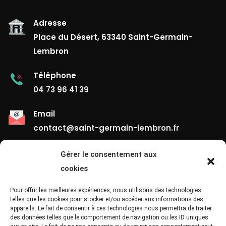
Adresse
Place du Désert, 63340 Saint-Germain-
Lembron
Téléphone
04 73 96 41 39
Email
contact@saint-germain-lembron.fr
Gérer le consentement aux
Liens Utiles
cookies
Contact
Pour offrir les meilleures expériences, nous utilisons des technologies
telles que les cookies pour stocker et/ou accéder aux informations des
appareils. Le fait de consentir à ces technologies nous permettra de traiter
Mentions Légales
des données telles que le comportement de navigation ou les ID uniques