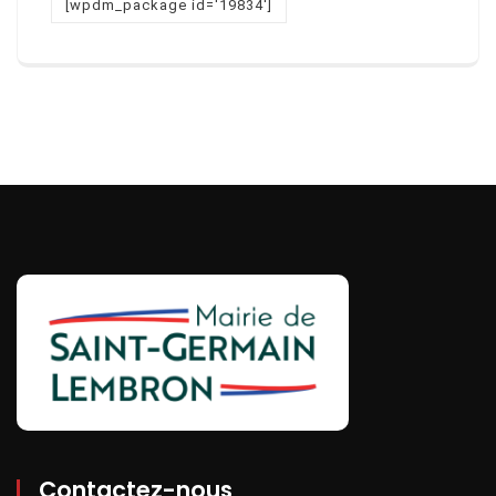
[wpdm_package id='19834']
Contactez-nous