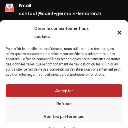
Email
contact@saint-germain-lembron.fr
Gérer le consentement aux
Liens Utiles
cookies
Contact
Pour offrir les meilleures expériences, nous utilisons des technologies
telles que les cookies pour stocker et/ou accéder aux informations des
appareils. Le fait de consentir à ces technologies nous permettra de traiter
Mentions Légales
des données telles que le comportement de navigation ou les ID uniques
sur ce site. Le fait de ne pas consentir ou de retirer son consentement peut
Confidentialité
avoir un effet négatif sur certaines caractéristiques et fonctions.
Site Map
Accepter
Refuser
Voir les préférences
Copyright 2021, Saint Germain Lembron Ville