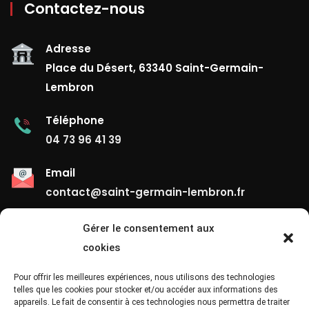
Contactez-nous
Adresse
Place du Désert, 63340 Saint-Germain-
Lembron
Téléphone
04 73 96 41 39
Email
contact@saint-germain-lembron.fr
Gérer le consentement aux
Liens Utiles
cookies
Contact
Pour offrir les meilleures expériences, nous utilisons des technologies
telles que les cookies pour stocker et/ou accéder aux informations des
appareils. Le fait de consentir à ces technologies nous permettra de traiter
Mentions Légales