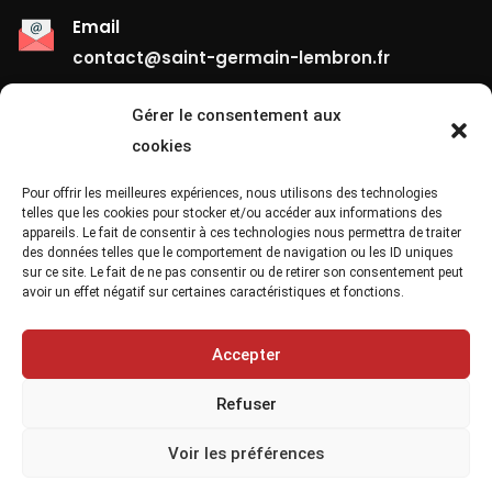
Email
contact@saint-germain-lembron.fr
Gérer le consentement aux
Liens Utiles
cookies
Contact
Pour offrir les meilleures expériences, nous utilisons des technologies
telles que les cookies pour stocker et/ou accéder aux informations des
appareils. Le fait de consentir à ces technologies nous permettra de traiter
Mentions Légales
des données telles que le comportement de navigation ou les ID uniques
sur ce site. Le fait de ne pas consentir ou de retirer son consentement peut
Confidentialité
avoir un effet négatif sur certaines caractéristiques et fonctions.
Site Map
Accepter
Refuser
Voir les préférences
Copyright 2021, Saint Germain Lembron Ville