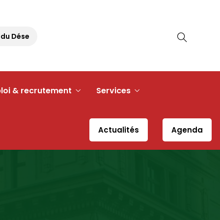
du Désert
Pique-nique Républicain – 30 août 2026 à 11h3
loi & recrutement
Services
Actualités
Agenda