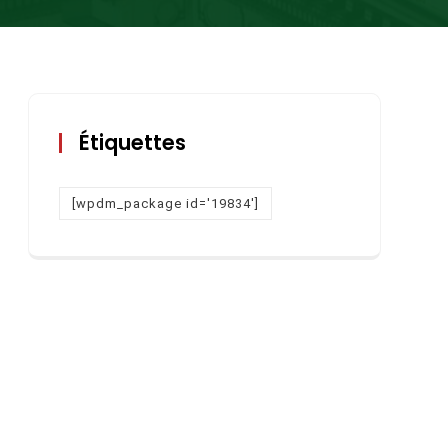
Étiquettes
[wpdm_package id='19834']