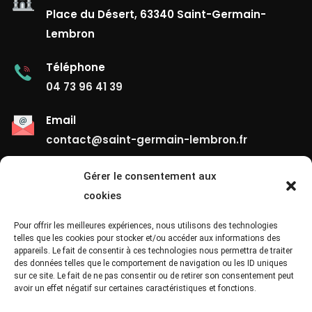
Place du Désert, 63340 Saint-Germain-
Lembron
Téléphone
04 73 96 41 39
Email
contact@saint-germain-lembron.fr
Gérer le consentement aux
Liens Utiles
cookies
Contact
Pour offrir les meilleures expériences, nous utilisons des technologies
telles que les cookies pour stocker et/ou accéder aux informations des
appareils. Le fait de consentir à ces technologies nous permettra de traiter
Mentions Légales
des données telles que le comportement de navigation ou les ID uniques
sur ce site. Le fait de ne pas consentir ou de retirer son consentement peut
Confidentialité
avoir un effet négatif sur certaines caractéristiques et fonctions.
Site Map