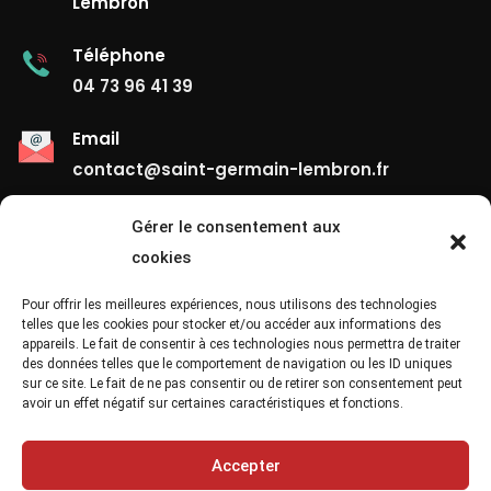
Lembron
Téléphone
04 73 96 41 39
Email
contact@saint-germain-lembron.fr
Gérer le consentement aux
Liens Utiles
cookies
Contact
Pour offrir les meilleures expériences, nous utilisons des technologies
telles que les cookies pour stocker et/ou accéder aux informations des
appareils. Le fait de consentir à ces technologies nous permettra de traiter
Mentions Légales
des données telles que le comportement de navigation ou les ID uniques
sur ce site. Le fait de ne pas consentir ou de retirer son consentement peut
Confidentialité
avoir un effet négatif sur certaines caractéristiques et fonctions.
Site Map
Accepter