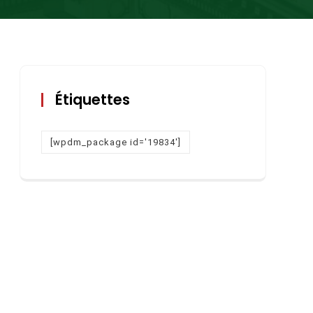
Étiquettes
[wpdm_package id='19834']