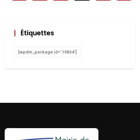
Étiquettes
[wpdm_package id='19834']