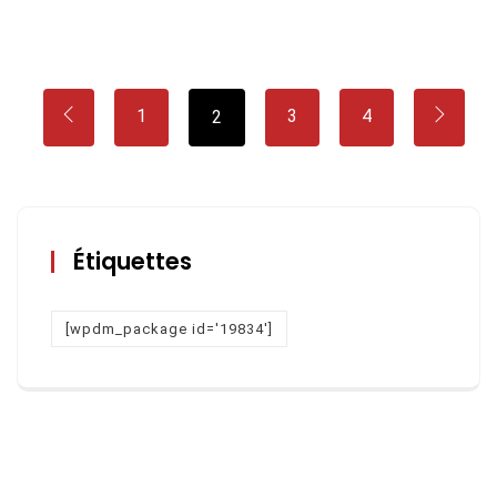
1
3
4
2
Étiquettes
[wpdm_package id='19834']