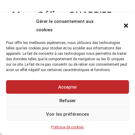
Mme Céline CHARRIER
Gérer le consentement aux
Brève Description
cookies
ST-GERMAIN-LEMBRON
Pour offrir les meilleures expériences, nous utilisons des technologies
telles que les cookies pour stocker et/ou accéder aux informations des
appareils. Le fait de consentir à ces technologies nous permettra de traiter
Site web
https://archi-eco-logique.fr
des données telles que le comportement de navigation ou les ID uniques
sur ce site. Le fait de ne pas consentir ou de retirer son consentement peut
Téléphone
06 08 47 77 53
avoir un effet négatif sur certaines caractéristiques et fonctions.
Email
info@archi-eco-logique.fr
Accepter
Adresse
6, rue de la Motte
Refuser
63340
Voir les préférences
*Architecte*
Politique de cookies