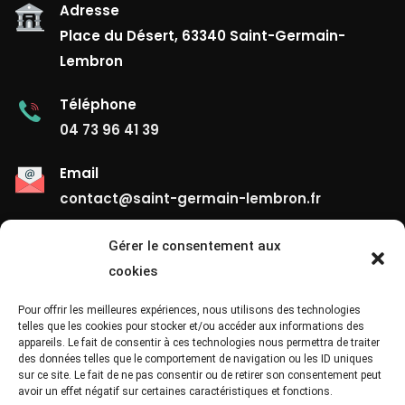
Adresse
Place du Désert, 63340 Saint-Germain-
Lembron
Téléphone
04 73 96 41 39
Email
contact@saint-germain-lembron.fr
Gérer le consentement aux
Liens Utiles
cookies
Contact
Pour offrir les meilleures expériences, nous utilisons des technologies
telles que les cookies pour stocker et/ou accéder aux informations des
appareils. Le fait de consentir à ces technologies nous permettra de traiter
Mentions Légales
des données telles que le comportement de navigation ou les ID uniques
sur ce site. Le fait de ne pas consentir ou de retirer son consentement peut
Confidentialité
avoir un effet négatif sur certaines caractéristiques et fonctions.