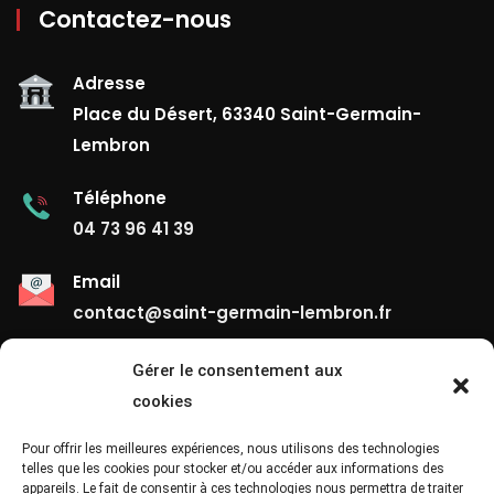
Contactez-nous
Adresse
Place du Désert, 63340 Saint-Germain-
Lembron
Téléphone
04 73 96 41 39
Email
contact@saint-germain-lembron.fr
Gérer le consentement aux
Liens Utiles
cookies
Contact
Pour offrir les meilleures expériences, nous utilisons des technologies
telles que les cookies pour stocker et/ou accéder aux informations des
appareils. Le fait de consentir à ces technologies nous permettra de traiter