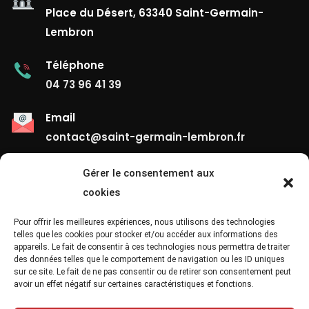
Place du Désert, 63340 Saint-Germain-
Lembron
Téléphone
04 73 96 41 39
Email
contact@saint-germain-lembron.fr
Gérer le consentement aux
Liens Utiles
cookies
Contact
Pour offrir les meilleures expériences, nous utilisons des technologies
telles que les cookies pour stocker et/ou accéder aux informations des
appareils. Le fait de consentir à ces technologies nous permettra de traiter
Mentions Légales
des données telles que le comportement de navigation ou les ID uniques
sur ce site. Le fait de ne pas consentir ou de retirer son consentement peut
Confidentialité
avoir un effet négatif sur certaines caractéristiques et fonctions.
Site Map