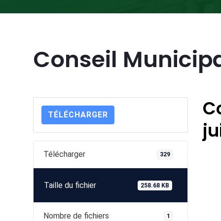
Conseil Municipa
Co
TÉLÉCHARGER
ju
Télécharger
329
Taille du fichier
258.68 KB
Nombre de fichiers
1