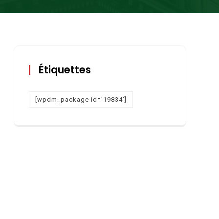
Étiquettes
[wpdm_package id='19834']