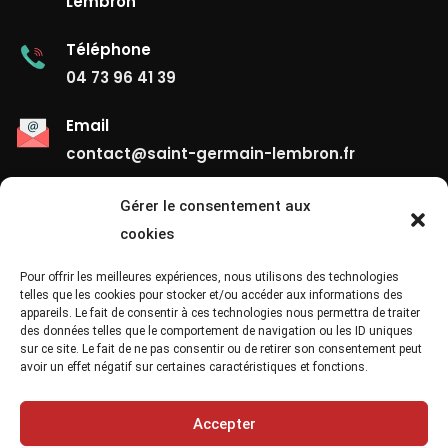
Lembron
Téléphone
04 73 96 41 39
Email
contact@saint-germain-lembron.fr
Gérer le consentement aux
Liens Utiles
cookies
Contact
Pour offrir les meilleures expériences, nous utilisons des technologies
telles que les cookies pour stocker et/ou accéder aux informations des
appareils. Le fait de consentir à ces technologies nous permettra de traiter
Mentions Légales
des données telles que le comportement de navigation ou les ID uniques
sur ce site. Le fait de ne pas consentir ou de retirer son consentement peut
Confidentialité
avoir un effet négatif sur certaines caractéristiques et fonctions.
Site Map
Accepter