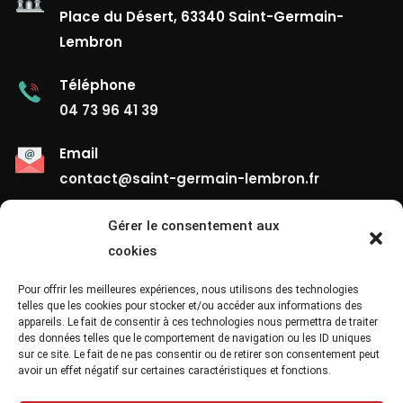
Place du Désert, 63340 Saint-Germain-
Lembron
Téléphone
04 73 96 41 39
Email
contact@saint-germain-lembron.fr
Gérer le consentement aux
Liens Utiles
cookies
Contact
Pour offrir les meilleures expériences, nous utilisons des technologies
telles que les cookies pour stocker et/ou accéder aux informations des
appareils. Le fait de consentir à ces technologies nous permettra de traiter
Mentions Légales
des données telles que le comportement de navigation ou les ID uniques
sur ce site. Le fait de ne pas consentir ou de retirer son consentement peut
Confidentialité
avoir un effet négatif sur certaines caractéristiques et fonctions.
Site Map