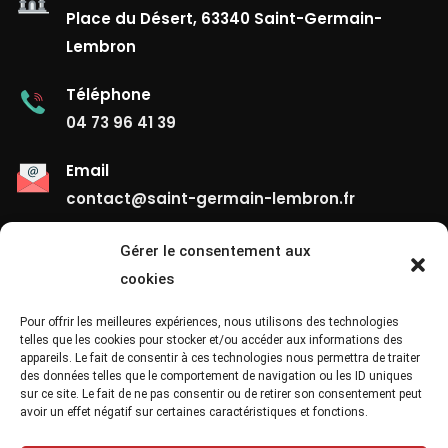
Place du Désert, 63340 Saint-Germain-
Lembron
Téléphone
04 73 96 41 39
Email
contact@saint-germain-lembron.fr
Gérer le consentement aux
Liens Utiles
cookies
Contact
Pour offrir les meilleures expériences, nous utilisons des technologies
telles que les cookies pour stocker et/ou accéder aux informations des
appareils. Le fait de consentir à ces technologies nous permettra de traiter
Mentions Légales
des données telles que le comportement de navigation ou les ID uniques
sur ce site. Le fait de ne pas consentir ou de retirer son consentement peut
Confidentialité
avoir un effet négatif sur certaines caractéristiques et fonctions.
Site Map