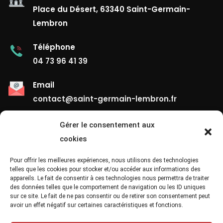
Place du Désert, 63340 Saint-Germain-
Lembron
Téléphone
04 73 96 41 39
Email
contact@saint-germain-lembron.fr
Gérer le consentement aux
Liens Utiles
cookies
Contact
Pour offrir les meilleures expériences, nous utilisons des technologies
telles que les cookies pour stocker et/ou accéder aux informations des
appareils. Le fait de consentir à ces technologies nous permettra de traiter
Mentions Légales
des données telles que le comportement de navigation ou les ID uniques
sur ce site. Le fait de ne pas consentir ou de retirer son consentement peut
Confidentialité
avoir un effet négatif sur certaines caractéristiques et fonctions.
Site Map