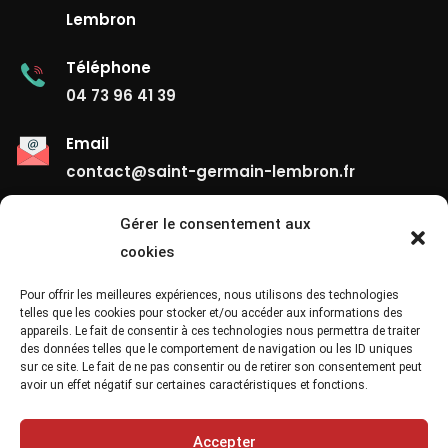
Lembron
Téléphone
04 73 96 41 39
Email
contact@saint-germain-lembron.fr
Gérer le consentement aux
Liens Utiles
cookies
Contact
Pour offrir les meilleures expériences, nous utilisons des technologies
telles que les cookies pour stocker et/ou accéder aux informations des
appareils. Le fait de consentir à ces technologies nous permettra de traiter
Mentions Légales
des données telles que le comportement de navigation ou les ID uniques
sur ce site. Le fait de ne pas consentir ou de retirer son consentement peut
Confidentialité
avoir un effet négatif sur certaines caractéristiques et fonctions.
Site Map
Accepter