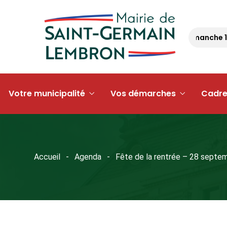
Randonnée – dimanche 13 sep
Votre municipalité
Vos démarches
Cadre
Accueil
Agenda
Fête de la rentrée – 28 septe