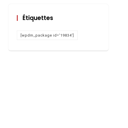
Étiquettes
[wpdm_package id='19834']