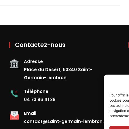
Contactez-nous
Adresse
Place du Désert, 63340 Saint-
Germain-Lembron
Téléphone
Pour offrir 
04 73 96 41 39
cookies pour
ces technolo
navigation ou
Email
consentement
contact@saint-germain-lembron.fr