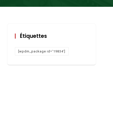
Étiquettes
[wpdm_package id='19834']