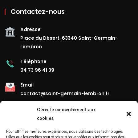
Contactez-nous
Adresse
Place du Désert, 63340 Saint-Germain-
Lembron
Téléphone
04 73 96 41 39
Email
contact@saint-germain-lembron.fr
Gérer le consentement aux
Liens Utiles
cookies
Contact
Pour offrir les meilleures expériences, nous utilisons des technologies
telles que les cookies pour stocker et/ou accéder aux informations des