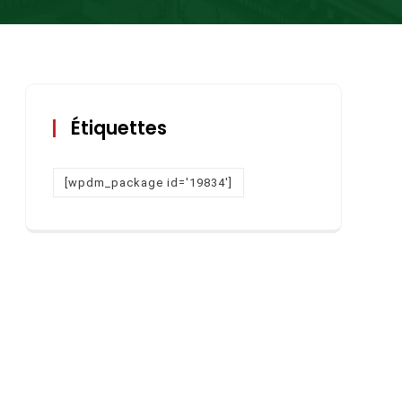
Étiquettes
[wpdm_package id='19834']