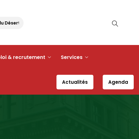
Désert
Pique-nique Républicain – 30 août 2026 à 11h30 –
loi & recrutement
Services
Actualités
Agenda