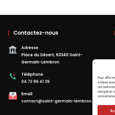
Contactez-nous
Adresse
Place du Désert, 63340 Saint-
Germain-Lembron
Téléphone
Pour offrir 
04 73 96 41 39
cookies pour
ces technolo
navigation ou
Email
consentement
contact@saint-germain-lembron.fr
Ac