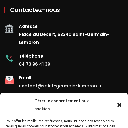
Contactez-nous
Adresse
Place du Désert, 63340 Saint-Germain-
Lembron
Téléphone
04 73 96 41 39
Email
contact@saint-germain-lembron.fr
Gérer le consentement aux
Liens Utiles
cookies
Contact
Pour offrir les meilleures expériences, nous utilisons des technologies
telles que les cookies pour stocker et/ou accéder aux informations des