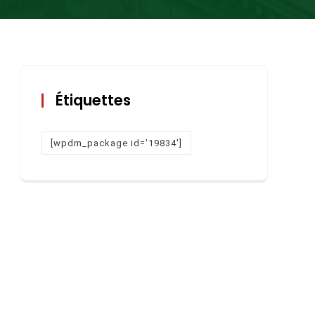
Étiquettes
[wpdm_package id='19834']