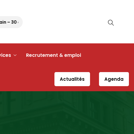
– 30 août 2026 à 11h30 – Place du Désert
Réunion Conseil
vices
Recrutement & emploi
Actualités
Agenda