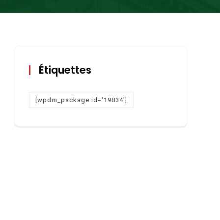
Étiquettes
[wpdm_package id='19834']