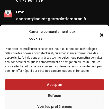
04 73 96 41 39
Email
contact@saint-germain-lembron.fr
Gérer le consentement aux
Liens Utiles
cookies
Contact
Pour offrir les meilleures expériences, nous utilisons des technologies
telles que les cookies pour stocker et/ou accéder aux informations des
appareils. Le fait de consentir à ces technologies nous permettra de traiter
Mentions Légales
des données telles que le comportement de navigation ou les ID uniques
sur ce site. Le fait de ne pas consentir ou de retirer son consentement peut
Confidentialité
avoir un effet négatif sur certaines caractéristiques et fonctions.
Site Map
Accepter
Refuser
Voir les préférences