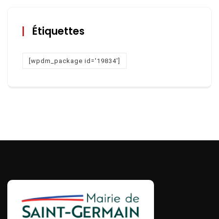
Étiquettes
[wpdm_package id='19834']