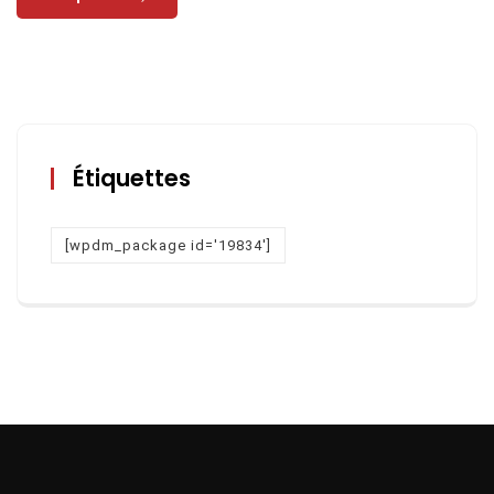
Étiquettes
[wpdm_package id='19834']