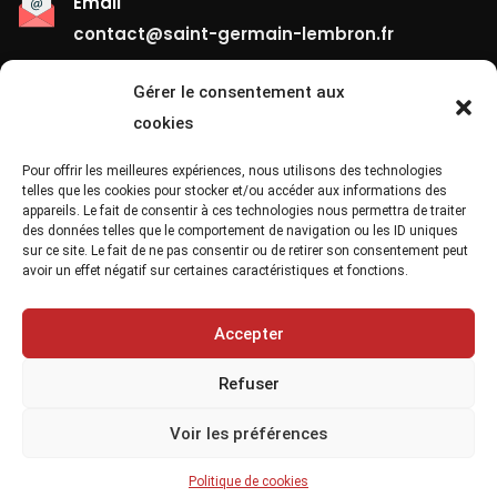
Email
contact@saint-germain-lembron.fr
Gérer le consentement aux
Liens Utiles
cookies
Contact
Pour offrir les meilleures expériences, nous utilisons des technologies
telles que les cookies pour stocker et/ou accéder aux informations des
appareils. Le fait de consentir à ces technologies nous permettra de traiter
Mentions Légales
des données telles que le comportement de navigation ou les ID uniques
sur ce site. Le fait de ne pas consentir ou de retirer son consentement peut
Confidentialité
avoir un effet négatif sur certaines caractéristiques et fonctions.
Site Map
Accepter
Refuser
Voir les préférences
Copyright 2021, Saint Germain Lembron Ville
Politique de cookies