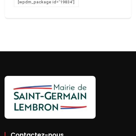
[wpdm_package id='19834']
Contactez-nous