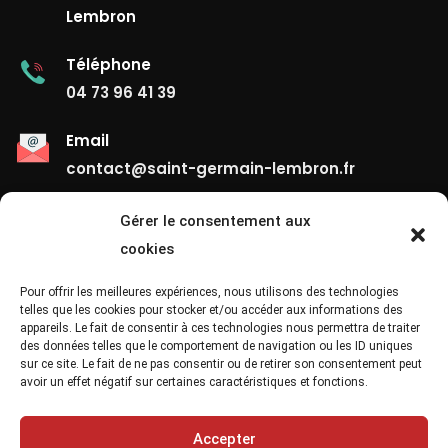
Lembron
Téléphone
04 73 96 41 39
Email
contact@saint-germain-lembron.fr
Gérer le consentement aux
Liens Utiles
cookies
Contact
Pour offrir les meilleures expériences, nous utilisons des technologies
telles que les cookies pour stocker et/ou accéder aux informations des
appareils. Le fait de consentir à ces technologies nous permettra de traiter
Mentions Légales
des données telles que le comportement de navigation ou les ID uniques
sur ce site. Le fait de ne pas consentir ou de retirer son consentement peut
Confidentialité
avoir un effet négatif sur certaines caractéristiques et fonctions.
Site Map
Accepter