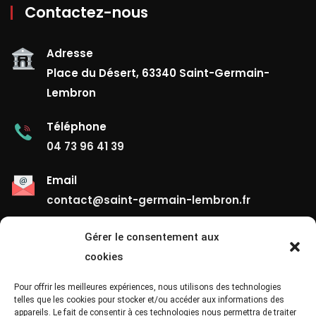
Contactez-nous
Adresse
Place du Désert, 63340 Saint-Germain-
Lembron
Téléphone
04 73 96 41 39
Email
contact@saint-germain-lembron.fr
Gérer le consentement aux
Liens Utiles
cookies
Contact
Pour offrir les meilleures expériences, nous utilisons des technologies
telles que les cookies pour stocker et/ou accéder aux informations des
appareils. Le fait de consentir à ces technologies nous permettra de traiter