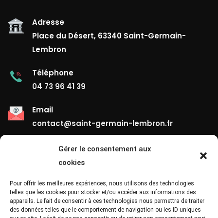
Adresse
Place du Désert, 63340 Saint-Germain-
Lembron
Téléphone
04 73 96 41 39
Email
contact@saint-germain-lembron.fr
Gérer le consentement aux
Liens Utiles
cookies
Contact
Pour offrir les meilleures expériences, nous utilisons des technologies
telles que les cookies pour stocker et/ou accéder aux informations des
appareils. Le fait de consentir à ces technologies nous permettra de traiter
Mentions Légales
des données telles que le comportement de navigation ou les ID uniques