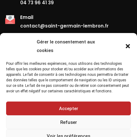
04 73 96 41 39
Email
contact@saint-germain-lembron.fr
Gérer le consentement aux
Liens Utiles
cookies
Contact
Pour offrir les meilleures expériences, nous utilisons des technologies
telles que les cookies pour stocker et/ou accéder aux informations des
appareils. Le fait de consentir à ces technologies nous permettra de traiter
Mentions Légales
des données telles que le comportement de navigation ou les ID uniques
sur ce site. Le fait de ne pas consentir ou de retirer son consentement peut
Confidentialité
avoir un effet négatif sur certaines caractéristiques et fonctions.
Site Map
Accepter
Refuser
Voir les préférences